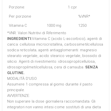
Porzione:
1 cpr
Per porzione
%VNR*
Vitamina C
1000 mg
1250
*VNR: Valori Nutritivi di Riferimento
INGREDIENTI:
Vitamina C (acido L-ascorbico); agenti di
carica: cellulosa microcristallina, carbossimetilcellulosa
sodica reticolata; agenti antiagglomeranti: magnesio
stearato vegetale, acido stearico vegetale, biossido di
silicio. Agenti di rivestimento: idrossipropilcellulosa,
idrossipropilmetilcellulosa, cera di carnauba.
SENZA
GLUTINE.
MODALITÀ D'USO:
Assumere 1 compressa al giorno durante il pasto
principale.
AVVERTENZE:
Non superare la dose giornaliera raccomandata. Gli
integratori non vanno intesi come sostituti di una dieta