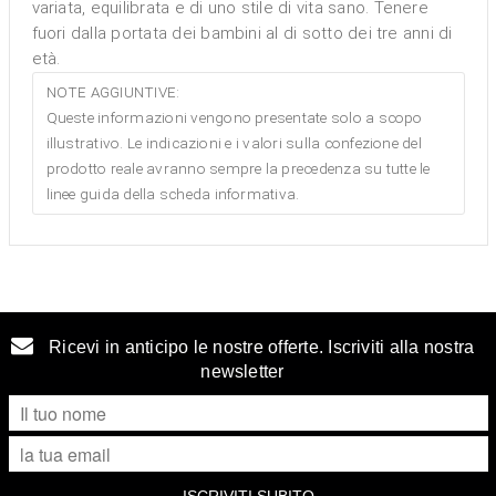
variata, equilibrata e di uno stile di vita sano. Tenere
fuori dalla portata dei bambini al di sotto dei tre anni di
età.
NOTE AGGIUNTIVE:
Queste informazioni vengono presentate solo a scopo
illustrativo. Le indicazioni e i valori sulla confezione del
prodotto reale avranno sempre la precedenza su tutte le
linee guida della scheda informativa.
Ricevi in anticipo le nostre offerte. Iscriviti alla nostra
newsletter