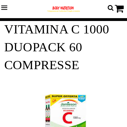
Menu
C
Home
›
Nutraceutica
›
VITAMINA C 1000 DUOPACK 60 COMPRESSE
VITAMINA C 1000
DUOPACK 60
COMPRESSE