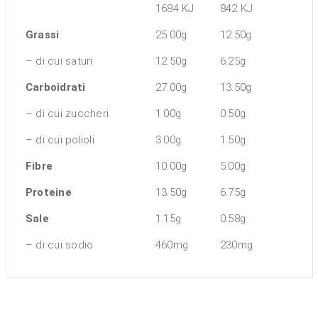
1684 KJ
842 KJ
Grassi
25.00g
12.50g
– di cui saturi
12.50g
6.25g
Carboidrati
27.00g
13.50g
– di cui zuccheri
1.00g
0.50g
– di cui polioli
3.00g
1.50g
Fibre
10.00g
5.00g
Proteine
13.50g
6.75g
Sale
1.15g
0.58g
– di cui sodio
460mg
230mg