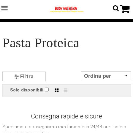
Menu
C
Home
›
Catalogo prodotti
›
Ketogenica e Fit Food
›
Pasta Proteica
Pasta Proteica
Filtra
Solo disponibili
Griglia
Lista
Consegna rapide e sicure
Spediamo e consegniamo mediamente in 24/48 ore. Isole o