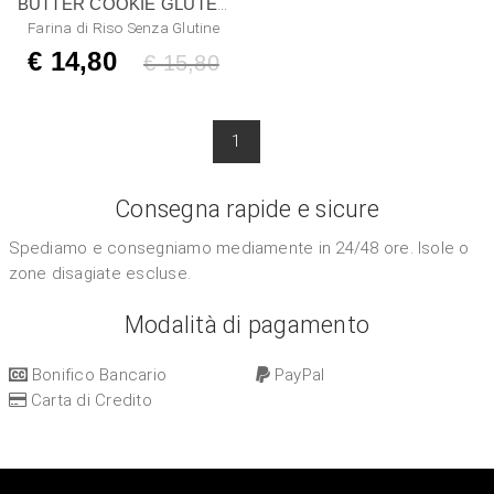
BUTTER COOKIE GLUTEN
FREE
Farina di Riso Senza Glutine
€ 14,80
Listino
€ 15,80
1
Consegna rapide e sicure
Spediamo e consegniamo mediamente in 24/48 ore. Isole o
zone disagiate escluse.
Modalità di pagamento
Bonifico Bancario
PayPal
Carta di Credito