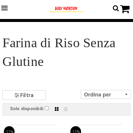
Menu
C
Home
›
Catalogo prodotti
›
Farine e Fiocchi
›
Farina di Riso Senza Glutine
Farina di Riso Senza
Glutine
Filtra
Solo disponibili
Griglia
Lista
-11%
-11%