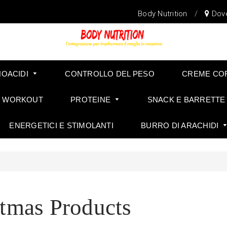
Body Nutrition
/
Dov
NOACIDI
CONTROLLO DEL PESO
CREME CO
E WORKOUT
PROTEINE
SNACK E BARRETTE
ENERGETICI E STIMOLANTI
BURRO DI ARACHIDI
FARINA D'AVENA ISTANTANEA SENZA GLUTINE
tmas Products