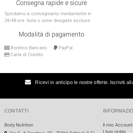
Consegna rapide e sicure
Spediamo e consegniamo mediamente in
24/48 ore. Isole o zone disagiate escluse.
Modalità di pagamento
Bonifico Bancario
PayPal
Carta di Credito
Ricevi in anticipo le nostre offerte. Iscriviti a
CONTATTI
INFORMAZIO
Body Nutrition
Il mio Account
I tuoi ordini