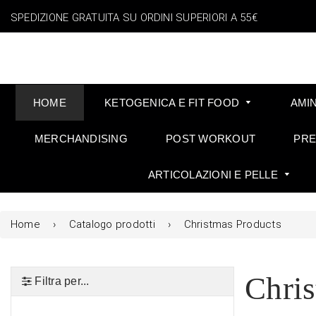
SPEDIZIONE GRATUITA SU ORDINI SUPERIORI A 55€
HOME
KETOGENICA E FIT FOOD
AMI
MERCHANDISING
POST WORKOUT
PR
ARTICOLAZIONI E PELLE
Home
›
Catalogo prodotti
›
Christmas Products
Chris
Filtra per...