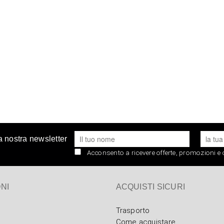
lla nostra newsletter
Acconsento a ricevere offerte, promozioni 
NI
ACQUISTI SICURI
Trasporto
Come acquistare