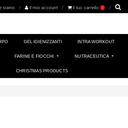
e siamo
/
Il mio account
/
Il tuo carrello
/
0
RPO
GEL IGIENIZZANTI
INTRA WORKOUT
FARINE E FIOCCHI
NUTRACEUTICA
CHRISTMAS PRODUCTS