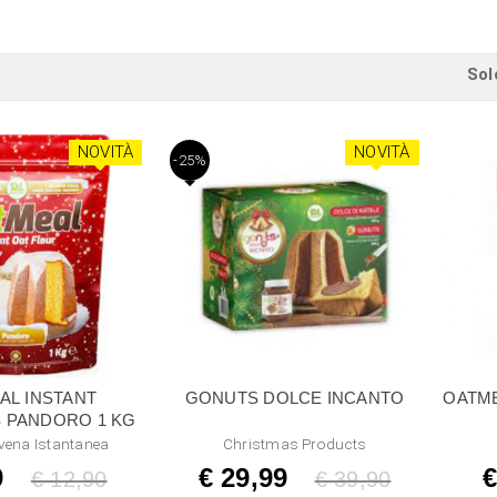
Sol
NOVITÀ
NOVITÀ
-25%
AL INSTANT
GONUTS DOLCE INCANTO
OATMEAL 
 PANDORO 1 KG
vena Istantanea
Christmas Products
9
€ 29,99
€
Listino
€ 12,90
Listino
€ 39,90