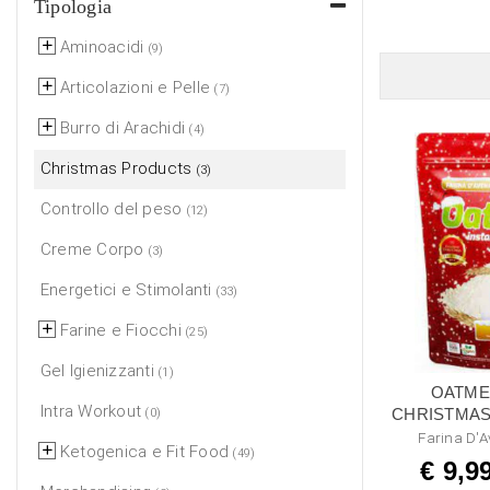
Tipologia
Aminoacidi
(9)
Articolazioni e Pelle
(7)
Burro di Arachidi
(4)
Christmas Products
(3)
Controllo del peso
(12)
Creme Corpo
(3)
Energetici e Stimolanti
(33)
Farine e Fiocchi
(25)
Gel Igienizzanti
(1)
OATME
Intra Workout
CHRISTMAS
(0)
Farina D'A
Ketogenica e Fit Food
(49)
€ 9,9