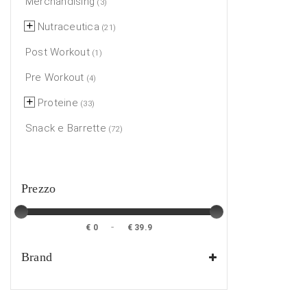
Merchandising
(3)
Nutraceutica
(21)
Post Workout
(1)
Pre Workout
(4)
Proteine
(33)
Snack e Barrette
(72)
Prezzo
-
€ 0
€ 39.9
Brand