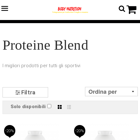
Menu
C
Home
›
Catalogo prodotti
›
Proteine
›
Proteine Blend
Proteine Blend
I migliori prodotti per tutti gli sportivi
Filtra
Solo disponibili
Griglia
Lista
-20%
-20%