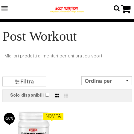
Menu
C
Home
›
Catalogo prodotti
›
Post Workout
Post Workout
I MIgliori prodotti alimentari per chi pratica sport
Filtra
Solo disponibili
Griglia
Lista
NOVITÀ
-20%