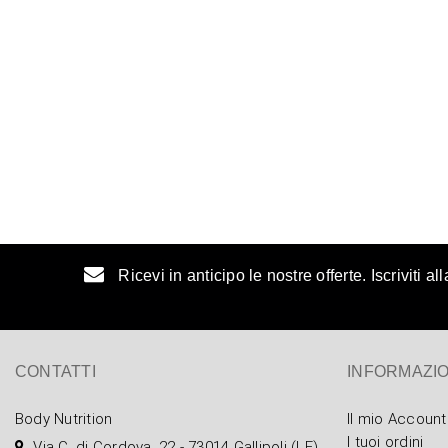
Ricevi in anticipo le nostre offerte. Iscriviti a
CONTATTI
INFORMAZIO
Body Nutrition
Il mio Account
I tuoi ordini
Via C. di Cordova, 22 - 73014 Gallipoli (LE)