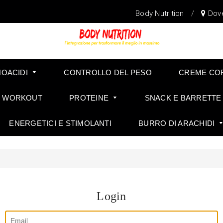
Body Nutrition
/
Dov
NOACIDI
CONTROLLO DEL PESO
CREME CO
E WORKOUT
PROTEINE
SNACK E BARRETTE
ENERGETICI E STIMOLANTI
BURRO DI ARACHIDI
FARINA D'AVENA ISTANTANEA SENZA GLUTINE
Login
Email