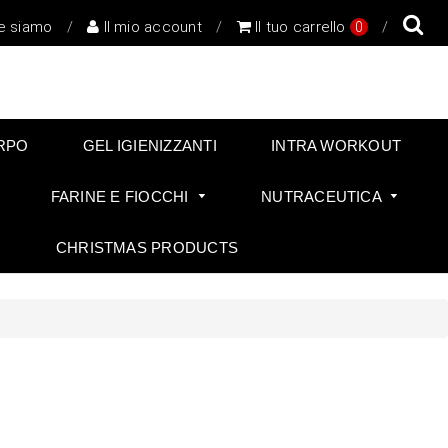
e siamo
/
Il mio account
/
Il tuo carrello
/
0
RPO
GEL IGIENIZZANTI
INTRA WORKOUT
FARINE E FIOCCHI
NUTRACEUTICA
CHRISTMAS PRODUCTS