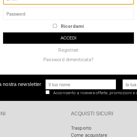
Password
Ricordami
Registrati
Password dimenticata?
lla nostra newsletter
Acconsento a ricevere offerte, promozioni 
NI
ACQUISTI SICURI
Trasporto
Come acquistare